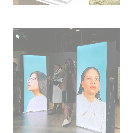
"DAS IST KOLONIAL" : LWL-MUSEUM ZECHE ZOLLERN